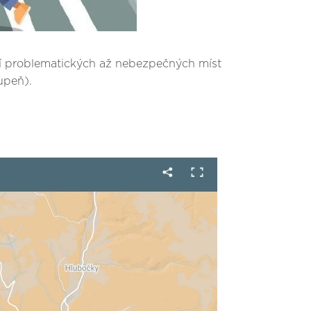
ění problematických až nebezpečných míst
tupeň).