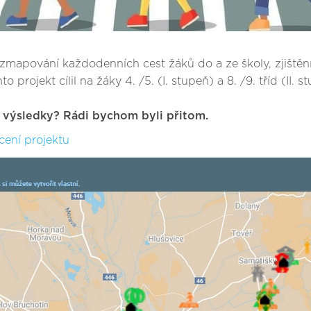
no zmapování každodenních cest žáků do a ze školy, zjišt
projekt cílil na žáky 4. /5. (I. stupeň) a 8. /9. tříd (II. s
 s výsledky? Rádi bychom byli přitom.
ení projektu