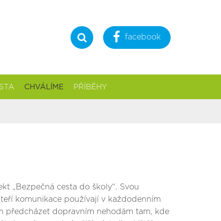
facebook
Hledat
STA
CHVÁLÍME
PŘÍBĚHY
y
jekt „Bezpečná cesta do školy“. Svou
 kteří komunikace používají v každodenním
 tím předcházet dopravním nehodám tam, kde