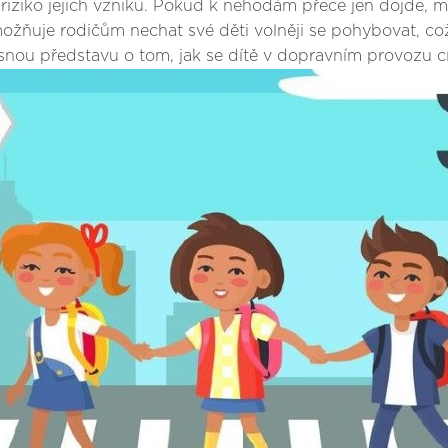
 riziko jejich vzniku. Pokud k nehodám přece jen dojde, mě
žňuje rodičům nechat své děti volněji se pohybovat, co
asnou představu o tom, jak se dítě v dopravním provozu cí