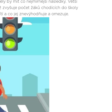
ly by mít co nejmírnější následky. Větší
ž zvyšuje počet žáků chodících do školy
tí a co jej znevýhodňuje a omezuje.