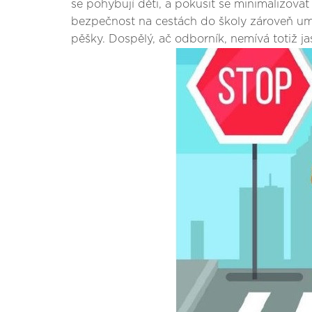
se pohybují děti, a pokusit se minimalizovat
bezpečnost na cestách do školy zároveň umo
pěšky. Dospělý, ač odborník, nemívá totiž j