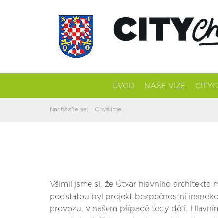
ÚVOD
NAŠE VIZE
CITY
Nacházíte se:
Chválíme
Všimli jsme si, že Útvar hlavního architekt
podstatou byl projekt bezpečnostní inspekc
provozu, v našem případě tedy děti. Hlavn