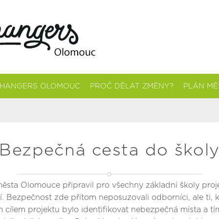
CHANGERS OLOMOUC
PROČ DĚLAT ZMĚNY?
PLÁN MĚ
Bezpečná cesta do škol
a města Olomouce připravil pro všechny základní školy pro
í. Bezpečnost zde přitom neposuzovali odborníci, ale ti,
ím cílem projektu bylo identifikovat nebezpečná místa a